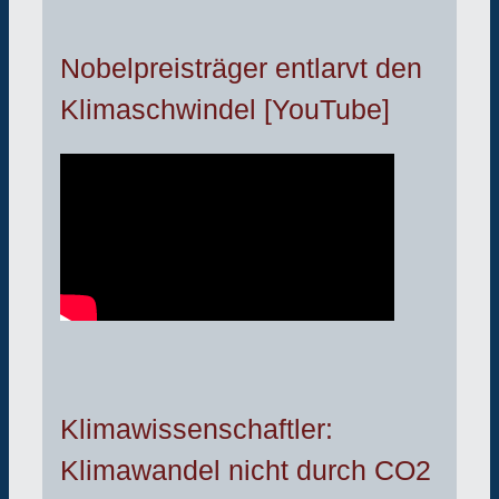
Nobelpreisträger entlarvt den
Klimaschwindel [YouTube]
Klimawissenschaftler:
Klimawandel nicht durch CO2