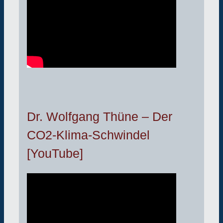
Dr. Wolfgang Thüne – Der
CO2-Klima-Schwindel
[YouTube]