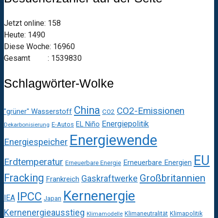
Jetzt online: 158
Heute: 1490
Diese Woche: 16960
Gesamt : 1539830
Schlagwörter-Wolke
China
CO2-Emissionen
"grüner" Wasserstoff
CO2
Energiepolitik
EL Niño
E-Autos
Dekarbonisierung
Energiewende
Energiespeicher
EU
Erdtemperatur
Erneuerbare Energien
Erneuerbare Energie
Fracking
Großbritannien
Gaskraftwerke
Frankreich
Kernenergie
IPCC
IEA
Japan
Kernenergieausstieg
Klimaneutralität
Klimapolitik
Klimamodelle