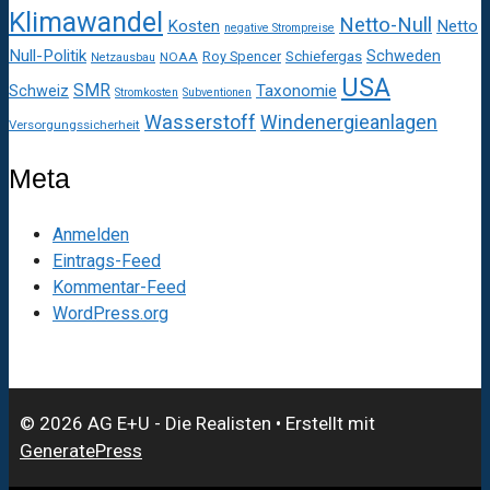
Klimawandel
Netto-Null
Kosten
Netto
negative Strompreise
Null-Politik
Schweden
Roy Spencer
Schiefergas
NOAA
Netzausbau
USA
SMR
Taxonomie
Schweiz
Stromkosten
Subventionen
Wasserstoff
Windenergieanlagen
Versorgungssicherheit
Meta
Anmelden
Eintrags-Feed
Kommentar-Feed
WordPress.org
© 2026 AG E+U - Die Realisten
• Erstellt mit
GeneratePress