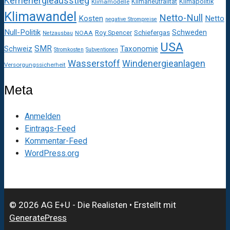
Kernenergieausstieg
Klimaneutralität
Klimapolitik
Klimamodelle
Klimawandel
Netto-Null
Kosten
Netto
negative Strompreise
Null-Politik
Schweden
Roy Spencer
Schiefergas
NOAA
Netzausbau
USA
SMR
Taxonomie
Schweiz
Stromkosten
Subventionen
Wasserstoff
Windenergieanlagen
Versorgungssicherheit
Meta
Anmelden
Eintrags-Feed
Kommentar-Feed
WordPress.org
© 2026 AG E+U - Die Realisten
• Erstellt mit
GeneratePress