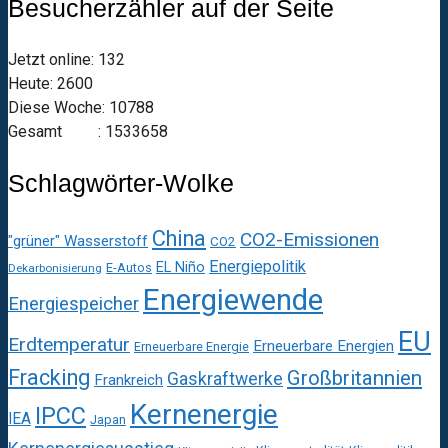
Besucherzähler auf der Seite
Jetzt online: 132
Heute: 2600
Diese Woche: 10788
Gesamt : 1533658
Schlagwörter-Wolke
China
CO2-Emissionen
"grüner" Wasserstoff
CO2
Energiepolitik
EL Niño
E-Autos
Dekarbonisierung
Energiewende
Energiespeicher
EU
Erdtemperatur
Erneuerbare Energien
Erneuerbare Energie
Fracking
Großbritannien
Gaskraftwerke
Frankreich
Kernenergie
IPCC
IEA
Japan