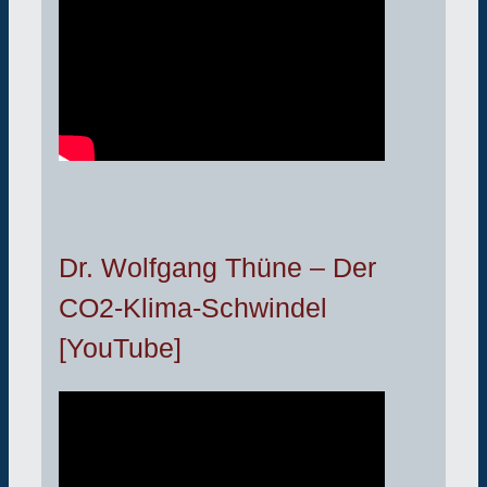
Dr. Wolfgang Thüne – Der
CO2-Klima-Schwindel
[YouTube]