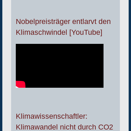
Nobelpreisträger entlarvt den
Klimaschwindel [YouTube]
Klimawissenschaftler:
Klimawandel nicht durch CO2