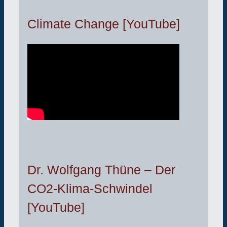
Climate Change [YouTube]
Dr. Wolfgang Thüne – Der
CO2-Klima-Schwindel
[YouTube]