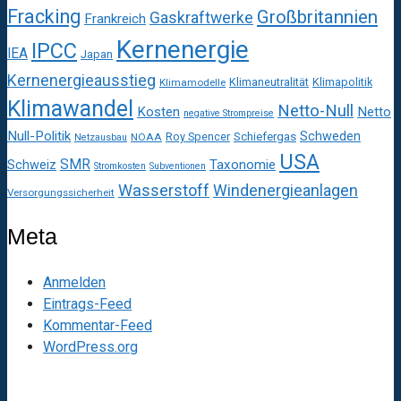
Fracking
Großbritannien
Gaskraftwerke
Frankreich
Kernenergie
IPCC
IEA
Japan
Kernenergieausstieg
Klimaneutralität
Klimapolitik
Klimamodelle
Klimawandel
Netto-Null
Kosten
Netto
negative Strompreise
Null-Politik
Schweden
Roy Spencer
Schiefergas
NOAA
Netzausbau
USA
SMR
Taxonomie
Schweiz
Stromkosten
Subventionen
Wasserstoff
Windenergieanlagen
Versorgungssicherheit
Meta
Anmelden
Eintrags-Feed
Kommentar-Feed
WordPress.org