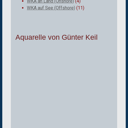
WKA an Land (Onshore)
(4)
WKA auf See (Offshore)
(11)
Aquarelle von Günter Keil