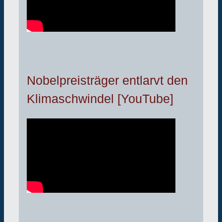
Nobelpreisträger entlarvt den
Klimaschwindel [YouTube]