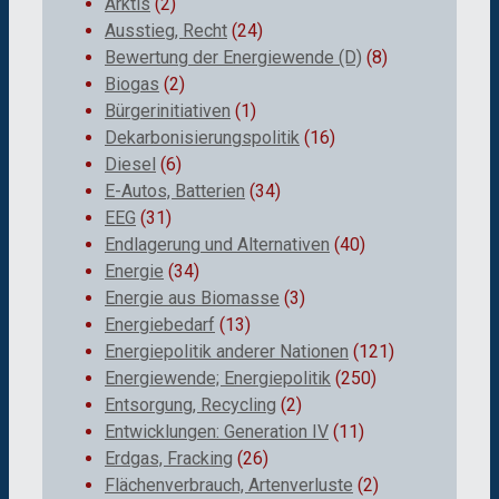
Arktis
(2)
Ausstieg, Recht
(24)
Bewertung der Energiewende (D)
(8)
Biogas
(2)
Bürgerinitiativen
(1)
Dekarbonisierungspolitik
(16)
Diesel
(6)
E-Autos, Batterien
(34)
EEG
(31)
Endlagerung und Alternativen
(40)
Energie
(34)
Energie aus Biomasse
(3)
Energiebedarf
(13)
Energiepolitik anderer Nationen
(121)
Energiewende; Energiepolitik
(250)
Entsorgung, Recycling
(2)
Entwicklungen: Generation IV
(11)
Erdgas, Fracking
(26)
Flächenverbrauch, Artenverluste
(2)