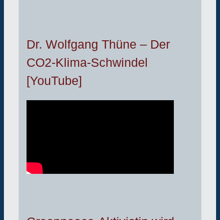
Dr. Wolfgang Thüne – Der
CO2-Klima-Schwindel
[YouTube]