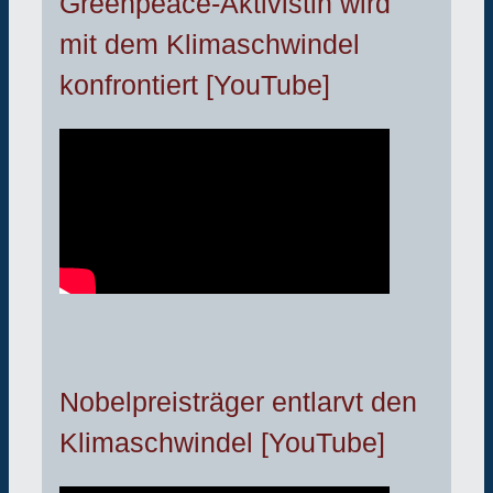
Greenpeace-Aktivistin wird
mit dem Klimaschwindel
konfrontiert [YouTube]
Nobelpreisträger entlarvt den
Klimaschwindel [YouTube]