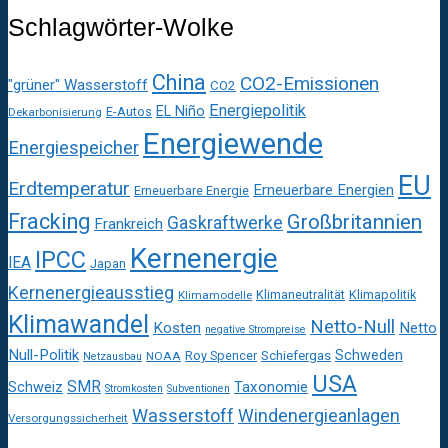
Schlagwörter-Wolke
China
CO2-Emissionen
"grüner" Wasserstoff
CO2
Energiepolitik
EL Niño
E-Autos
Dekarbonisierung
Energiewende
Energiespeicher
EU
Erdtemperatur
Erneuerbare Energien
Erneuerbare Energie
Fracking
Großbritannien
Gaskraftwerke
Frankreich
Kernenergie
IPCC
IEA
Japan
Kernenergieausstieg
Klimaneutralität
Klimapolitik
Klimamodelle
Klimawandel
Netto-Null
Kosten
Netto
negative Strompreise
Null-Politik
Schweden
Roy Spencer
Schiefergas
NOAA
Netzausbau
USA
SMR
Taxonomie
Schweiz
Stromkosten
Subventionen
Wasserstoff
Windenergieanlagen
Versorgungssicherheit