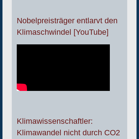
Nobelpreisträger entlarvt den
Klimaschwindel [YouTube]
Klimawissenschaftler:
Klimawandel nicht durch CO2