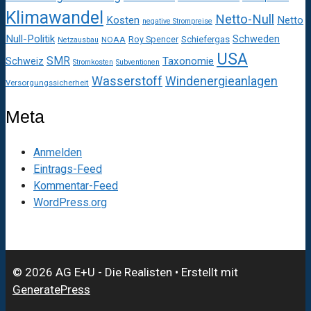
Klimawandel
Netto-Null
Kosten
Netto
negative Strompreise
Null-Politik
Schweden
Roy Spencer
Schiefergas
NOAA
Netzausbau
USA
SMR
Taxonomie
Schweiz
Stromkosten
Subventionen
Wasserstoff
Windenergieanlagen
Versorgungssicherheit
Meta
Anmelden
Eintrags-Feed
Kommentar-Feed
WordPress.org
© 2026 AG E+U - Die Realisten
• Erstellt mit
GeneratePress