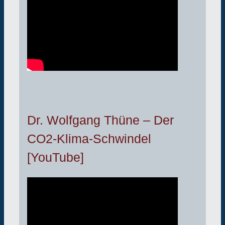
Dr. Wolfgang Thüne – Der
CO2-Klima-Schwindel
[YouTube]