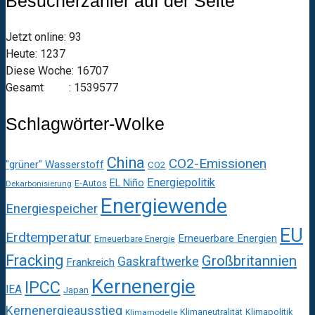
Besucherzähler auf der Seite
Jetzt online: 93
Heute: 1237
Diese Woche: 16707
Gesamt : 1539577
Schlagwörter-Wolke
China
CO2-Emissionen
"grüner" Wasserstoff
CO2
Energiepolitik
EL Niño
E-Autos
Dekarbonisierung
Energiewende
Energiespeicher
EU
Erdtemperatur
Erneuerbare Energien
Erneuerbare Energie
Fracking
Großbritannien
Gaskraftwerke
Frankreich
Kernenergie
IPCC
IEA
Japan
Kernenergieausstieg
Klimaneutralität
Klimapolitik
Klimamodelle