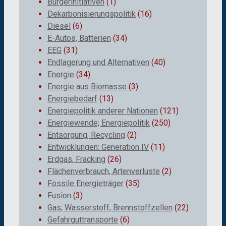
Bürgerinitiativen
(1)
Dekarbonisierungspolitik
(16)
Diesel
(6)
E-Autos, Batterien
(34)
EEG
(31)
Endlagerung und Alternativen
(40)
Energie
(34)
Energie aus Biomasse
(3)
Energiebedarf
(13)
Energiepolitik anderer Nationen
(121)
Energiewende; Energiepolitik
(250)
Entsorgung, Recycling
(2)
Entwicklungen: Generation IV
(11)
Erdgas, Fracking
(26)
Flächenverbrauch, Artenverluste
(2)
Fossile Energieträger
(35)
Fusion
(3)
Gas, Wasserstoff, Brennstoffzellen
(22)
Gefahrguttransporte
(6)