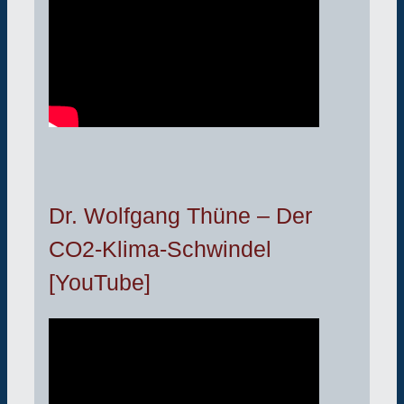
Dr. Wolfgang Thüne – Der
CO2-Klima-Schwindel
[YouTube]