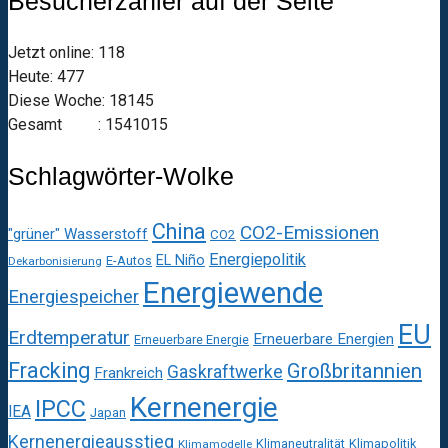
Besucherzähler auf der Seite
Jetzt online: 118
Heute: 477
Diese Woche: 18145
Gesamt : 1541015
Schlagwörter-Wolke
China
CO2-Emissionen
"grüner" Wasserstoff
CO2
Energiepolitik
EL Niño
E-Autos
Dekarbonisierung
Energiewende
Energiespeicher
EU
Erdtemperatur
Erneuerbare Energien
Erneuerbare Energie
Fracking
Großbritannien
Gaskraftwerke
Frankreich
Kernenergie
IPCC
IEA
Japan
Kernenergieausstieg
Klimaneutralität
Klimapolitik
Klimamodelle