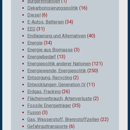
Bürgerinitiativen
(1)
Dekarbonisierungspolitik
(16)
Diesel
(6)
E-Autos, Batterien
(34)
EEG
(31)
Endlagerung und Alternativen
(40)
Energie
(34)
Energie aus Biomasse
(3)
Energiebedarf
(13)
Energiepolitik anderer Nationen
(121)
Energiewende; Energiepolitik
(250)
Entsorgung, Recycling
(2)
Entwicklungen: Generation IV
(11)
Erdgas, Fracking
(26)
Flächenverbrauch, Artenverluste
(2)
Fossile Energieträger
(35)
Fusion
(3)
Gas, Wasserstoff, Brennstoffzellen
(22)
Gefahrguttransporte
(6)