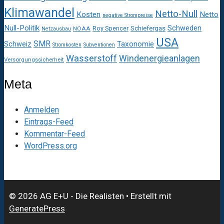
Klimawandel
Netto-Null
Kosten
Netto
negative Strompreise
Null-Politik
Schweden
Roy Spencer
Schiefergas
NOAA
Netzausbau
USA
SMR
Taxonomie
Schweiz
Stromkosten
Subventionen
Wasserstoff
Windenergieanlagen
Versorgungssicherheit
Meta
Anmelden
Eintrags-Feed
Kommentar-Feed
WordPress.org
© 2026 AG E+U - Die Realisten
• Erstellt mit
GeneratePress