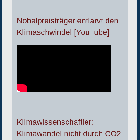
Nobelpreisträger entlarvt den
Klimaschwindel [YouTube]
Klimawissenschaftler:
Klimawandel nicht durch CO2