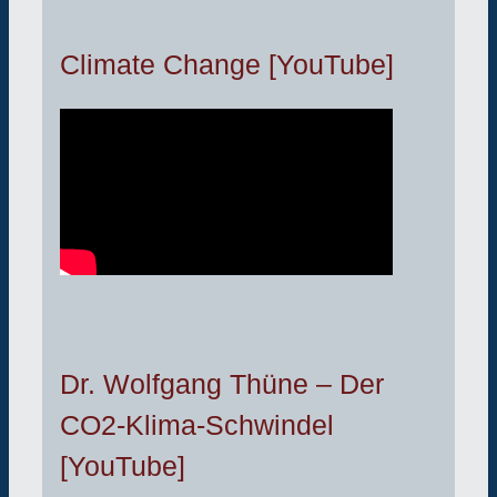
Climate Change [YouTube]
Dr. Wolfgang Thüne – Der
CO2-Klima-Schwindel
[YouTube]