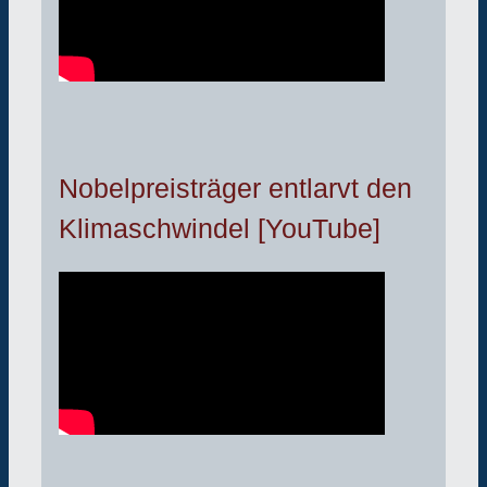
Nobelpreisträger entlarvt den
Klimaschwindel [YouTube]