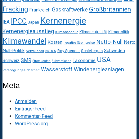
Fracking
Großbritannien
Gaskraftwerke
Frankreich
Kernenergie
IPCC
IEA
Japan
Kernenergieausstieg
Klimaneutralität
Klimapolitik
Klimamodelle
Klimawandel
Netto-Null
Kosten
Netto
negative Strompreise
Null-Politik
Schweden
Roy Spencer
Schiefergas
NOAA
Netzausbau
USA
SMR
Taxonomie
Schweiz
Stromkosten
Subventionen
Wasserstoff
Windenergieanlagen
Versorgungssicherheit
Meta
Anmelden
Eintrags-Feed
Kommentar-Feed
WordPress.org