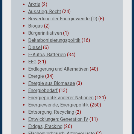
Arktis
(2)
Ausstieg, Recht
(24)
Bewertung der Energiewende (D)
(8)
Biogas
(2)
Bürgerinitiativen
(1)
Dekarbonisierungspolitik
(16)
Diesel
(6)
E-Autos, Batterien
(34)
EEG
(31)
Endlagerung und Alternativen
(40)
Energie
(34)
Energie aus Biomasse
(3)
Energiebedarf
(13)
Energiepolitik anderer Nationen
(121)
Energiewende; Energiepolitik
(250)
Entsorgung, Recycling
(2)
Entwicklungen: Generation IV
(11)
Erdgas, Fracking
(26)
Flächenverbrauch, Artenverluste
(2)