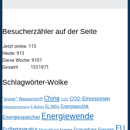
Besucherzähler auf der Seite
Jetzt online: 115
Heute: 913
Diese Woche: 9101
Gesamt : 1531971
Schlagwörter-Wolke
China
CO2-Emissionen
"grüner" Wasserstoff
CO2
Energiepolitik
EL Niño
E-Autos
Dekarbonisierung
Energiewende
Energiespeicher
EU
Erdtemperatur
Erneuerbare Energien
Erneuerbare Energie