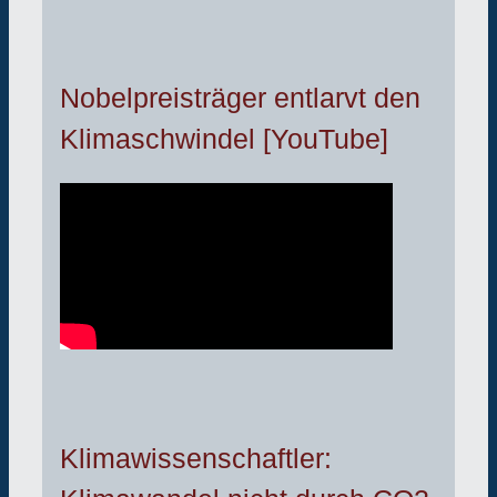
Nobelpreisträger entlarvt den
Klimaschwindel [YouTube]
Klimawissenschaftler: