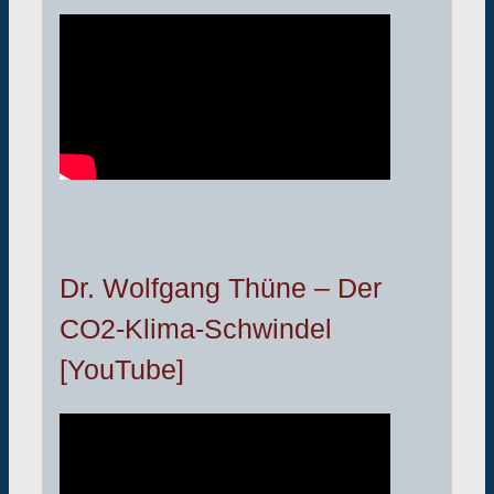
Dr. Wolfgang Thüne – Der
CO2-Klima-Schwindel
[YouTube]