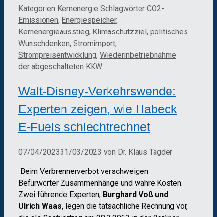
Kategorien
Kernenergie
Schlagwörter
CO2-
Emissionen
,
Energiespeicher
,
Kernenergieausstieg
,
Klimaschutzziel
,
politisches
Wunschdenken
,
Stromimport
,
Strompreisentwicklung
,
Wiederinbetriebnahme
der abgeschalteten KKW
Walt-Disney-Verkehrswende:
Experten zeigen, wie Habeck
E-Fuels schlechtrechnet
07/04/2023
31/03/2023
von
Dr. Klaus Tägder
Beim Verbrennerverbot verschweigen
Befürworter Zusammenhänge und wahre Kosten.
Zwei führende Experten,
Burghard Voß und
Ulrich Waas,
legen die tatsächliche Rechnung vor,