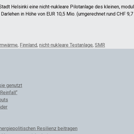
r Stadt Helsinki eine nicht-nukleare Pilotanlage des kleinen, mo
arlehen in Höhe von EUR 10,5 Mio. (umgerechnet rund CHF 9,7 Mi
rnwärme
,
Finnland
,
nicht-nukleare Testanlage
,
SMR
sie genutzt
Reinfall“
outs
äder
rgiepolitischen Resilienz beitragen